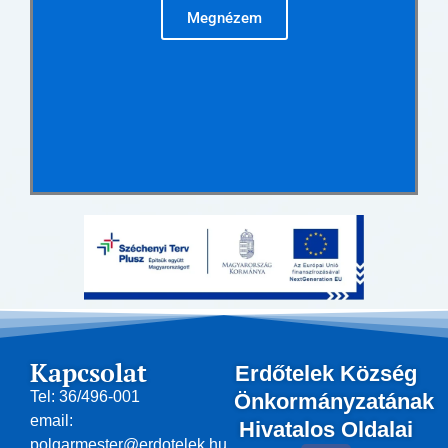
Megnézem
Kapcsolat
Erdőtelek Község
Tel: 36/496-001
Önkormányzatának
email:
Hivatalos Oldalai
polgarmester@erdotelek.hu