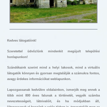
Kedves látogatóink!
Szeretettel üdvözlünk mindenkit megújult települési
honlapunkon!
Szándékaink szerint mind a helyi lakosok, mind a virtuális
látogatók könnyen és gyorsan megtalálják a számukra fontos,
avagy érdekes információkat weblapunkon.
Lapozgassanak kedvükre oldalainkon, ismerjék meg ennek a
több mint 800 éves falunak a történetét, vegyék számba
nevezetességeit, látnivalóit, és ha módjukban áll,
látogassanak el hozzánk a valós térben is, tapasztalják meg az