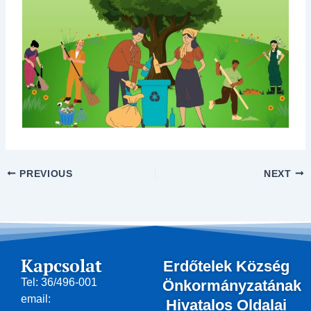
PREVIOUS
NEXT
Kapcsolat
Erdőtelek Község
Tel: 36/496-001
Önkormányzatának
email:
Hivatalos Oldalai