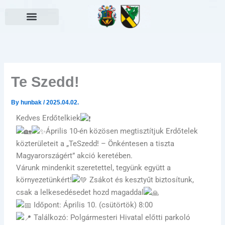
Skip
to
content
Választási információk
Te Szedd!
By
hunbak
/
2025.04.02.
Kedves Erdőtelkiek
Április 10-én közösen megtisztítjuk Erdőtelek
közterületeit a „TeSzedd! – Önkéntesen a tiszta
Magyarországért” akció keretében.
Várunk mindenkit szeretettel, tegyünk együtt a
környezetünkért!
Zsákot és kesztyűt biztosítunk,
csak a lelkesedésedet hozd magaddal
Időpont: Április 10. (csütörtök) 8:00
Találkozó: Polgármesteri Hivatal előtti parkoló