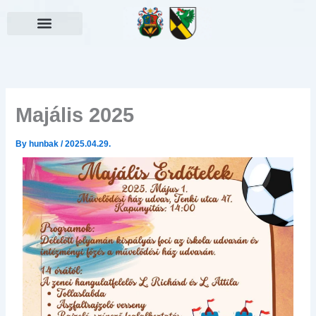
Skip
to
content
Választási információk
Majális 2025
By
hunbak
/
2025.04.29.