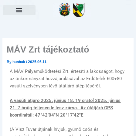
Skip
to
content
Választási információk
MÁV Zrt tájékoztató
By
hunbak
/
2025.06.11.
A MÁV Pályaműködtetési Zrt. értesíti a lakosságot, hogy
az önkormányzat hozzájárulásával az Erdőtelek 600+80
vasúti szelvényben lévő útátjáró átépítéséről.
A vasúti átjáró 2025. június 18. 19 órától 2025. június
21. 7 óráig teljesen le lesz zárva.
Az útátjáró GPS
koordinátái: 47°42’04″N 20°17’42″E
(A Visz Fuvar útjának hívjuk, gyümölcsös és