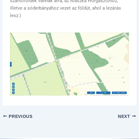
szántóföldek vannak arra, az Alaszka Horgásztóhoz,
illetve a sóderbányához vezet az földút, ahol a lezárás
lesz.)
PREVIOUS
NEXT