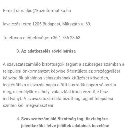
E-mail cím: dpo@kozinformatika.hu
levelezési cím: 1205 Budapest, Mikszáth u. 69.
Telefonos elérhetősége: +36 1 786 23 63
Az adatkezelés rövid leírása
A szavazatszámláló bizottságok tagjait a szükséges számban a
települési önkormányzat képviselő-testülete az országgyűlési
képviselők általános választásának kitűzését követően,
legkésőbb a szavazás napja előtti huszadik napon választja
meg, személyükre a helyi választási iroda vezetője tesz
indítványt. A szavazatszámláló bizottság tagjait települési
szinten kell megválasztani
Szavazatszámláló Bizottság tagi tisztségére
jelentkezők illetve jelöltek adatainak kezelése