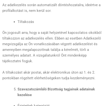
Az adatkezelés során automatizált döntéshozatalra, ideértve a
profilalkotást is, nem kerül sor.
Tiltakozás
Ön jogosult arra, hogy a saját helyzetével kapcsolatos okokból
tiltakozzon az adatkezelés ellen. Ebben az esetben Adatkezelő
megvizsgálja az Ön vonatkozásában végzett adatkezelést és
amennyiben megalapozottnak találja a kérelmét, törli a
személyes adatait. A vizsgálatunkról Önt mindenképp
tájékoztatni fogjuk.
A tiltakozást akár postai, akár elektronikus úton az 1. és 2.
pontokban rögzített elérhetőségeken tudja kezdeményezni.
Szavazatszámláló Bizottság tagjainak adatainak
kezelése
Érintettek kategóriái