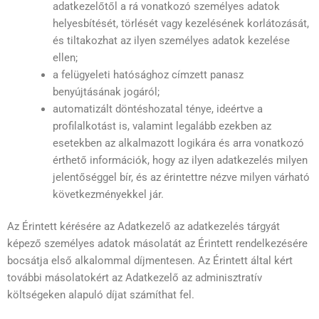
adatkezelőtől a rá vonatkozó személyes adatok
helyesbítését, törlését vagy kezelésének korlátozását,
és tiltakozhat az ilyen személyes adatok kezelése
ellen;
a felügyeleti hatósághoz címzett panasz
benyújtásának jogáról;
automatizált döntéshozatal ténye, ideértve a
profilalkotást is, valamint legalább ezekben az
esetekben az alkalmazott logikára és arra vonatkozó
érthető információk, hogy az ilyen adatkezelés milyen
jelentőséggel bír, és az érintettre nézve milyen várható
következményekkel jár.
Az Érintett kérésére az Adatkezelő az adatkezelés tárgyát
képező személyes adatok másolatát az Érintett rendelkezésére
bocsátja első alkalommal díjmentesen. Az Érintett által kért
további másolatokért az Adatkezelő az adminisztratív
költségeken alapuló díjat számíthat fel.