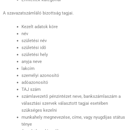
A szavazatszámláló bizottság tagjai.
Kezelt adatok köre
név
születési név
születési idő
születési hely
anyja neve
lakcím
személyi azonosító
adóazonosító
TAJ szám
számlavezető pénzintézet neve, bankszámlaszám a
választási szervek választott tagjai esetében
szükséges kezelni
munkahely megnevezése, címe, vagy nyugdíjas státus
ténye