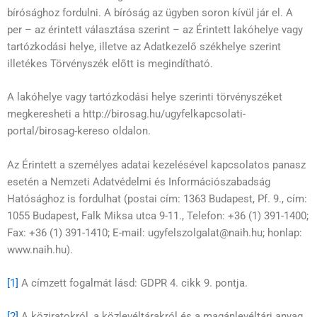
bírósághoz fordulni. A bíróság az ügyben soron kívül jár el. A
per – az érintett választása szerint – az Érintett lakóhelye vagy
tartózkodási helye, illetve az Adatkezelő székhelye szerint
illetékes Törvényszék előtt is megindítható.
A lakóhelye vagy tartózkodási helye szerinti törvényszéket
megkeresheti a http://birosag.hu/ugyfelkapcsolati-
portal/birosag-kereso oldalon.
Az Érintett a személyes adatai kezelésével kapcsolatos panasz
esetén a Nemzeti Adatvédelmi és Információszabadság
Hatósághoz is fordulhat (postai cím: 1363 Budapest, Pf. 9., cím:
1055 Budapest, Falk Miksa utca 9-11., Telefon: +36 (1) 391-1400;
Fax: +36 (1) 391-1410; E-mail: ugyfelszolgalat@naih.hu; honlap:
www.naih.hu).
[1]
A címzett fogalmát lásd: GDPR 4. cikk 9. pontja.
[2]
A köziratokról, a közlevéltárakról és a magánlevéltári anyag