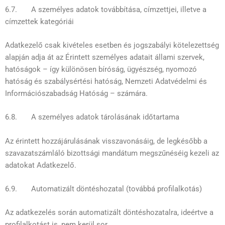
6.7. A személyes adatok továbbítása, címzettjei, illetve a
címzettek kategóriái
Adatkezelő csak kivételes esetben és jogszabályi kötelezettség
alapján adja át az Érintett személyes adatait állami szervek,
hatóságok – így különösen bíróság, ügyészség, nyomozó
hatóság és szabálysértési hatóság, Nemzeti Adatvédelmi és
Információszabadság Hatóság – számára.
6.8. A személyes adatok tárolásának időtartama
Az érintett hozzájárulásának visszavonásáig, de legkésőbb a
szavazatszámláló bizottsági mandátum megszűnéséig kezeli az
adatokat Adatkezelő.
6.9. Automatizált döntéshozatal (továbbá profilalkotás)
Az adatkezelés során automatizált döntéshozatalra, ideértve a
profilalkotást is, nem kerül sor.