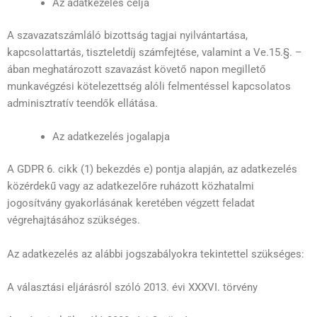
Az adatkezelés célja
A szavazatszámláló bizottság tagjai nyilvántartása,
kapcsolattartás, tiszteletdíj számfejtése, valamint a Ve.15.§. –
ában meghatározott szavazást követő napon megillető
munkavégzési kötelezettség alóli felmentéssel kapcsolatos
adminisztratív teendők ellátása.
Az adatkezelés jogalapja
A GDPR 6. cikk (1) bekezdés e) pontja alapján, az adatkezelés
közérdekű vagy az adatkezelőre ruházott közhatalmi
jogosítvány gyakorlásának keretében végzett feladat
végrehajtásához szükséges.
Az adatkezelés az alábbi jogszabályokra tekintettel szükséges:
A választási eljárásról szóló 2013. évi XXXVI. törvény