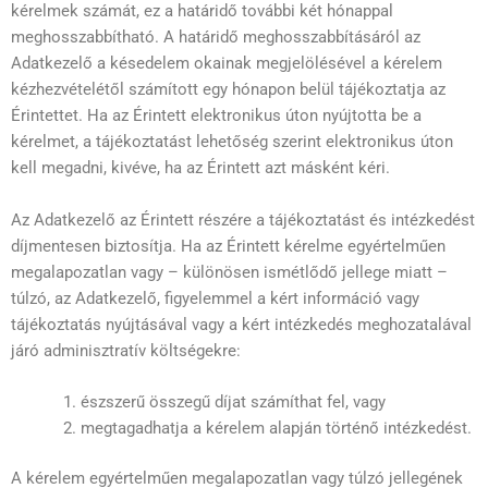
kérelmek számát, ez a határidő további két hónappal
meghosszabbítható. A határidő meghosszabbításáról az
Adatkezelő a késedelem okainak megjelölésével a kérelem
kézhezvételétől számított egy hónapon belül tájékoztatja az
Érintettet. Ha az Érintett elektronikus úton nyújtotta be a
kérelmet, a tájékoztatást lehetőség szerint elektronikus úton
kell megadni, kivéve, ha az Érintett azt másként kéri.
Az Adatkezelő az Érintett részére a tájékoztatást és intézkedést
díjmentesen biztosítja. Ha az Érintett kérelme egyértelműen
megalapozatlan vagy – különösen ismétlődő jellege miatt –
túlzó, az Adatkezelő, figyelemmel a kért információ vagy
tájékoztatás nyújtásával vagy a kért intézkedés meghozatalával
járó adminisztratív költségekre:
észszerű összegű díjat számíthat fel, vagy
megtagadhatja a kérelem alapján történő intézkedést.
A kérelem egyértelműen megalapozatlan vagy túlzó jellegének