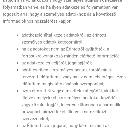
kapjon arra vonatkozóan, hogy személyes adatainak kezelése
folyamatban van-e, és ha ilyen adatkezelés folyamatban van,
jogosult arra, hogy a személyes adatokhoz és a következő
információkhoz hozzáférést kapjon:
adatkezelő által kezelt adatokról, az érintett
személyes adatok kategóriáiról;
ha az adatokat nem az Érintettől gyűjtötték, a
forrásukra vonatkozó minden elérhető információ;
az adatkezelés céljáról, jogalapjáról;
adott esetben a személyes adatok tárolásának
tervezett időtartama, vagy ha ez nem lehetséges, ezen
időtartam meghatározásának szempontjai;
azon címzettek vagy címzettek kategóriái, akikkel,
illetve amelyekkel a személyes adatokat közölték
vagy közölni fogják, ideértve különösen a harmadik
országbeli címzetteket, illetve a nemzetközi
szervezeteket;
az Érintett azon jogáról, hogy kérelmezheti az