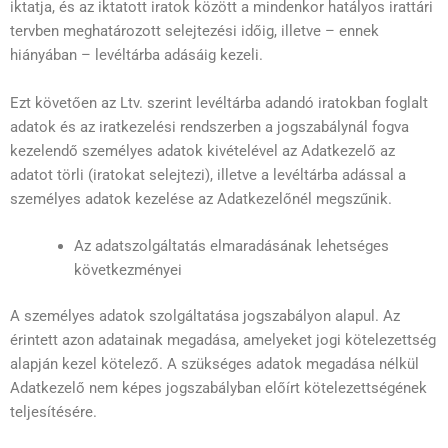
iktatja, és az iktatott iratok között a mindenkor hatályos irattári
tervben meghatározott selejtezési időig, illetve – ennek
hiányában – levéltárba adásáig kezeli.
Ezt követően az Ltv. szerint levéltárba adandó iratokban foglalt
adatok és az iratkezelési rendszerben a jogszabálynál fogva
kezelendő személyes adatok kivételével az Adatkezelő az
adatot törli (iratokat selejtezi), illetve a levéltárba adással a
személyes adatok kezelése az Adatkezelőnél megszűnik.
Az adatszolgáltatás elmaradásának lehetséges
következményei
A személyes adatok szolgáltatása jogszabályon alapul. Az
érintett azon adatainak megadása, amelyeket jogi kötelezettség
alapján kezel kötelező. A szükséges adatok megadása nélkül
Adatkezelő nem képes jogszabályban előírt kötelezettségének
teljesítésére.