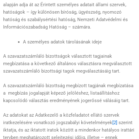
alapján adja át az Érintett személyes adatait állami szervek,
hatóságok – így különösen bíróság, ügyészség, nyomozó
hatóság és szabálysértési hatóság, Nemzeti Adatvédelmi és
Információszabadság Hatóság – számára.
A személyes adatok tárolásának ideje
A szavazatszámláló bizottságok választott tagjainak
megbízatása a következő általános választásra megválasztott
szavazatszámláló bizottsági tagok megválasztásáig tart.
A szavazatszámláló bizottság megbízott tagjának megbízatása
a megbízás jogalapját képező jelöléshez, listaállításhoz
kapcsolódó választás eredményének jogerőssé válásáig tart.
Az adatokat az Adatkezelő a közfeladatot ellátó szervek
iratkezelésére vonatkozó jogszabályi követelmények
[2]
szerint
iktatja, és az iktatott iratok között a mindenkor hatályos irattári
tervben meghatározott selejtezési időig, illetve – ennek