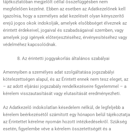
tájékoztatóban megjelölt céllal összefüggésben nem
megfelelően kezelné. Ebben az esetben az Adatkezelőnek kell
igazolnia, hogy a személyes adat kezelését olyan kényszerítő
erejű jogos okok indokolják, amelyek elsőbbséget élveznek az
érintett érdekeivel, jogaival és szabadságaival szemben, vagy
amelyek jogi igények előterjesztéséhez, érvényesítéséhez vagy
védelméhez kapcsolódnak.
Az érintetti joggyakorlás általános szabályai
Amennyiben a személyes adat szolgáltatása jogszabályi
kötelezettségen alapul, és az Érintett ennek nem tesz eleget, az
– az adott eljárási jogszabály rendelkezéseire figyelemmel – a
kérelem visszautasítását vagy elutasítását eredményezheti.
Az Adatkezelő indokolatlan késedelem nélkül, de legfeljebb a
kérelem beérkezésétől számított egy hónapon belül tájékoztatja
az Érintettet kérelme nyomán hozott intézkedésekről. Szükség
esetén, figyelembe véve a kérelem összetettségét és a