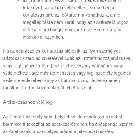
az Érintett a GDPR 21. cikk (1) bekezdése szerint
tiltakozott az adatkezelés ellen; ez esetben a
korlátozás arra az időtartamra vonatkozik, amíg
megállapításra nem kerül, hogy az adatkezelő jogos
indokai elsőbbséget élveznek-e az Érintett jogos
indokaival szemben.
Ha az adatkezelés korlátozás alá esik, az ilyen személyes
adatokat a tárolás kivételével csak az Érintett hozzájárulásával,
vagy jogi igények előterjesztéséhez, érvényesítéséhez vagy
védelméhez, vagy más természetes vagy jogi személy jogainak
védelme érdekében, vagy az Európai Unió, illetve valamely
tagállam fontos közérdekéből lehet kezelni.
A tiltakozáshoz való jog
Az Érintett személy saját helyzetével kapcsolatos okokból
bármikor tiltakozhat az adatkezelés ellen, ha álláspontja szerint
az Adatkezelő a személyes adatát a jelen adatkezelési