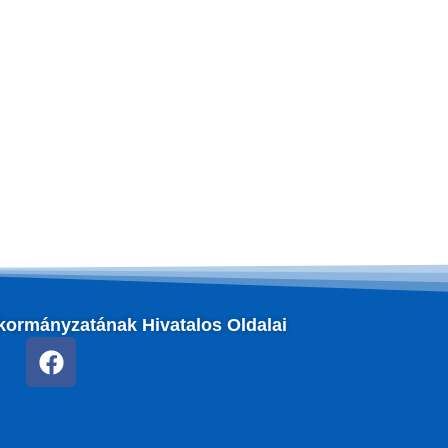
kormányzatának Hivatalos Oldalai
F
a
c
e