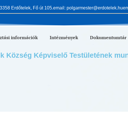
3358 Erdőtelek, Fő út 105.
email: polgarmester@erdotelek.hu
em
ztási információk
Intézmények
Dokumentumtár
ek Község Képviselő Testületének mun