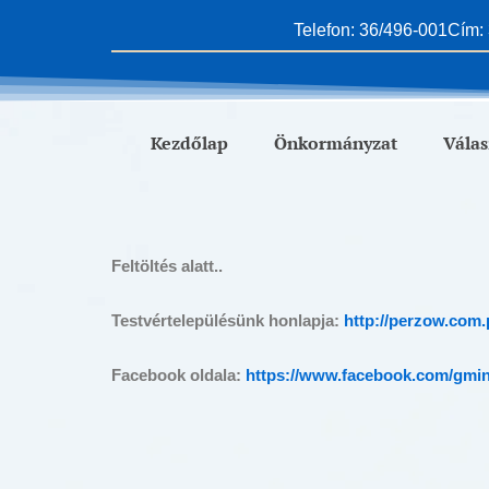
Skip
Telefon: 36/496-001
Cím: 
to
content
Kezdőlap
Önkormányzat
Válas
Feltöltés alatt..
Testvértelepülésünk honlapja:
http://perzow.com.p
Facebook oldala:
https://www.facebook.com/gmi