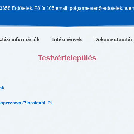
3358 Erdőtelek, Fő út 105.
email: polgarmester@erdotelek.hu
em
ztási információk
Intézmények
Dokumentumtár
Testvértelepülés
l/
naperzowpl/?locale=pl_PL