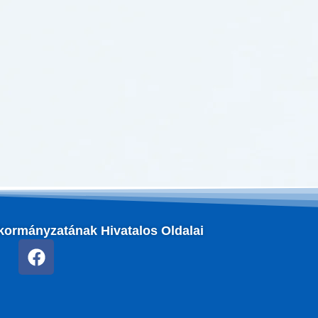
kormányzatának Hivatalos Oldalai
F
a
c
e