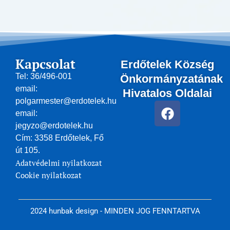
Kapcsolat
Erdőtelek Község
Tel: 36/496-001
Önkormányzatának
email:
Hivatalos Oldalai
polgarmester@erdotelek.hu
F
email:
a
jegyzo@erdotelek.hu
c
Cím: 3358 Erdőtelek, Fő
e
út 105.
b
Adatvédelmi nyilatkozat
o
Cookie nyilatkozat
o
k
2024 hunbak design - MINDEN JOG FENNTARTVA