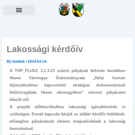
Skip
to
content
Választási információk
Lakossági kérdőív
By
hunbak
/
2024.04.14.
A TOP_PLUSZ 3.1.3-23 számú pályázati felhívás keretében
Heves Vármegye Önkormányzata „Helyi humán
fejlesztésekhez kapcsolódó stratégiai dokumentumok
felülvizsgálata Heves vármegyében” címmel pályázatot
készíti elő.
A projekt előkészítéséhez lakossági igényfelmérés is
szükséges. Ennek kapcsán kérjük az alábbi kérdőív kitöltését,
elősegítve pályázatunk sikeres megvalósítását a lakosság
bevonásával.