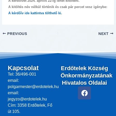
A kérdőívet 2024. április 22-ig lehet kitölteni.
A kitöltés név nélkül történik és csak pár percet vesz igénybe:
A kérdőív ide kattintva tölthető ki.
PREVIOUS
NEXT
Kapcsolat
Erdőtelek Község
Tel: 36/496-001
Önkormányzatának
email:
Hivatalos Oldalai
polgarmester@erdotelek.hu
F
email:
a
jegyzo@erdotelek.hu
c
Cím: 3358 Erdőtelek, Fő
e
út 105.
b