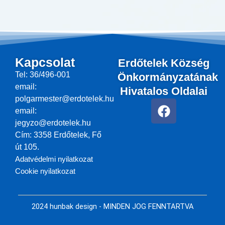
Kapcsolat
Erdőtelek Község
Tel: 36/496-001
Önkormányzatának
email:
Hivatalos Oldalai
polgarmester@erdotelek.hu
F
email:
a
jegyzo@erdotelek.hu
c
Cím: 3358 Erdőtelek, Fő
e
út 105.
b
Adatvédelmi nyilatkozat
o
Cookie nyilatkozat
o
k
2024 hunbak design - MINDEN JOG FENNTARTVA