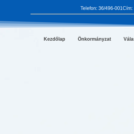
Skip
Telefon: 36/496-001
Cím: 
to
content
Kezdőlap
Önkormányzat
Vála