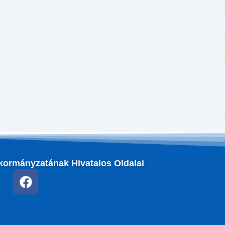
kormányzatának Hivatalos Oldalai
F
a
c
e