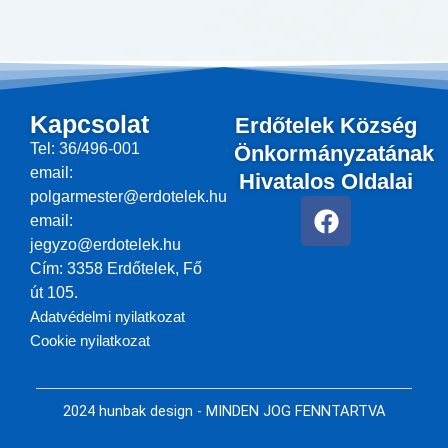
Kapcsolat
Erdőtelek Község
Tel: 36/496-001
Önkormányzatának
email:
Hivatalos Oldalai
polgarmester@erdotelek.hu
F
email:
a
jegyzo@erdotelek.hu
c
Cím: 3358 Erdőtelek, Fő
e
út 105.
b
Adatvédelmi nyilatkozat
o
Cookie nyilatkozat
o
k
2024 hunbak design - MINDEN JOG FENNTARTVA