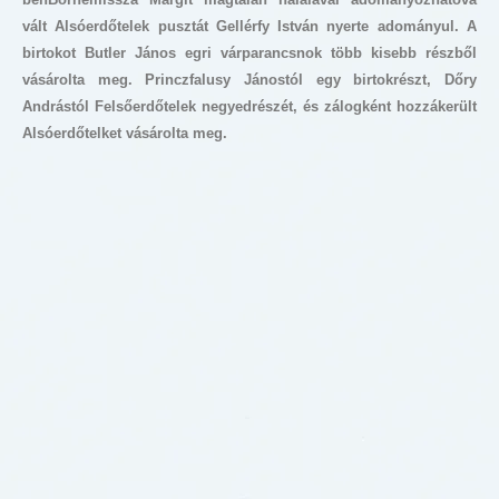
vált Alsóerdőtelek pusztát Gellérfy István nyerte adományul. A
birtokot Butler János egri várparancsnok több kisebb részből
vásárolta meg. Princzfalusy Jánostól egy birtokrészt, Dőry
Andrástól Felsőerdőtelek negyedrészét, és zálogként hozzákerült
Alsóerdőtelket vásárolta meg.