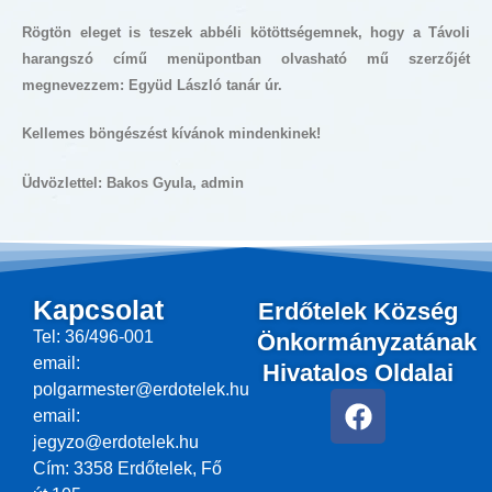
Rögtön eleget is teszek abbéli kötöttségemnek, hogy a Távoli
harangszó című menüpontban olvasható mű szerzőjét
megnevezzem: Együd László tanár úr.
Kellemes böngészést kívánok mindenkinek!
Üdvözlettel: Bakos Gyula, admin
Kapcsolat
Erdőtelek Község
Tel: 36/496-001
Önkormányzatának
email:
Hivatalos Oldalai
polgarmester@erdotelek.hu
F
email:
a
jegyzo@erdotelek.hu
c
Cím: 3358 Erdőtelek, Fő
e