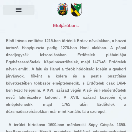
Skip
to
content
Választási információk
Elöljáróban..
Első írásos említése 1215-ben történik Erdev névalakban, a hozzá
tartozó Hanyipuszta pedig 1278-ban Honi alakban. A pápai
tizedjegyzék felsorolásában Erdőtelek plébániáját
Egyházaserdőtelek, Kápolnáserdőtelek, majd 1473-tól Erdőtelek
néven említi. A falu és Hanyi a török hódoltság idején a gyakori
járványok, főként a kolera és a pestis pusztítása
következtében többször elnéptelenedik, s Erdőtelek csak 1464-
ben kezd felépülni. A XVI. század végén Alsó- és Felsőerdőtelek
nevű falurészekre különül. A XVII. század közepén újra
elnéptelenedik, majd 1765 után Erdőtelek a
dézsmaösszeírásokban már mint kuriális falu szerepel.
A terület birtokosa 1600-ban méhkereki Sápy Gáspár. 1650-
benBornemissza Margit magtalan halálával adományozhatóvá