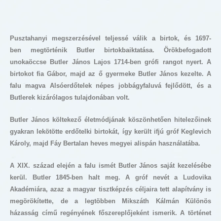
Pusztahanyi megszerzésével teljessé válik a birtok, és 1697-
ben megtörténik Butler birtokbaiktatása. Örökbefogadott
unokaöccse Butler János Lajos 1714-ben grófi rangot nyert. A
birtokot fia Gábor, majd az ő gyermeke Butler János kezelte. A
falu magva Alsóerdőtelek népes jobbágyfaluvá fejlődött, és a
Butlerek kizárólagos tulajdonában volt.
Butler János költekező életmódjának köszönhetően hitelezőinek
gyakran lekötötte erdőtelki birtokát, így került ifjú gróf Keglevich
Károly, majd Fáy Bertalan heves megyei alispán használatába.
A XIX. század elején a falu ismét Butler János saját kezelésébe
kerül. Butler 1845-ben halt meg. A gróf nevét a Ludovika
Akadémiára, azaz a magyar tisztképzés céljaira tett alapítvány is
megörökítette, de a legtöbben Mikszáth Kálmán Különös
házasság című regényének főszereplőjeként ismerik. A történet