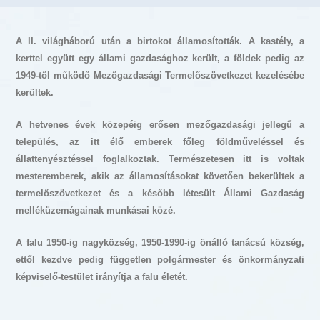
A II. világháború után a birtokot államosították. A kastély, a
kerttel együtt egy állami gazdasághoz került, a földek pedig az
1949-től működő Mezőgazdasági Termelőszövetkezet kezelésébe
kerültek.
A hetvenes évek közepéig erősen mezőgazdasági jellegű a
település, az itt élő emberek főleg földműveléssel és
állattenyésztéssel foglalkoztak. Természetesen itt is voltak
mesteremberek, akik az államosításokat követően bekerültek a
termelőszövetkezet és a később létesült Állami Gazdaság
melléküzemágainak munkásai közé.
A falu 1950-ig nagyközség, 1950-1990-ig önálló tanácsú község,
ettől kezdve pedig független polgármester és önkormányzati
képviselő-testület irányítja a falu életét.