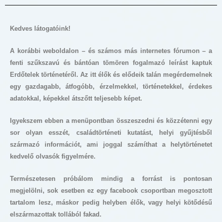
Kedves látogatóink!
A korábbi weboldalon – és számos más internetes fórumon – a
fenti szűkszavú és bántóan tömören fogalmazó leírást kaptuk
Erdőtelek történetéről. Az itt élők és elődeik talán megérdemelnek
egy gazdagabb, átfogóbb, érzelmekkel, történetekkel, érdekes
adatokkal, képekkel átszőtt teljesebb képet.
Igyekszem ebben a menüpontban összeszedni és közzétenni egy
sor olyan esszét, családtörténeti kutatást, helyi gyűjtésből
származó információt, ami joggal számíthat a helytörténetet
kedvelő olvasók figyelmére.
Természetesen próbálom mindig a forrást is pontosan
megjelölni, sok esetben ez egy facebook csoportban megosztott
tartalom lesz, máskor pedig helyben élők, vagy helyi kötődésű
elszármazottak tollából fakad.