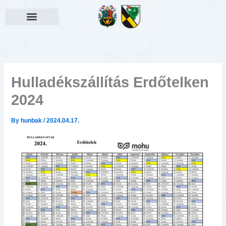
Skip
to
content
Választási információk
Hulladékszállítás Erdőtelken
2024
By
hunbak
/
2024.04.17.