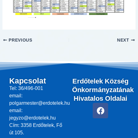
PREVIOUS
NEXT
Kapcsolat
Erdőtelek Község
Tel: 36/496-001
Önkormányzatának
email:
Hivatalos Oldalai
polgarmester@erdotelek.hu
F
email:
a
jegyzo@erdotelek.hu
c
Cím: 3358 Erdőtelek, Fő
e
út 105.
b