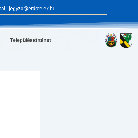
ail: jegyzo@erdotelek.hu
Településtörténet