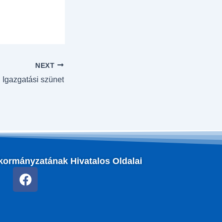
NEXT
Igazgatási szünet
kormányzatának Hivatalos Oldalai
F
a
c
e