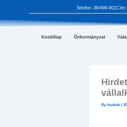
Skip
Telefon: 36/496-001
Cím: 
to
content
Kezdőlap
Önkormányzat
Vála
Hirde
válla
By
hunbak
/
20