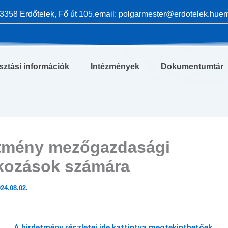
3358 Erdőtelek, Fő út 105.
email: polgarmester@erdotelek.hu
em
sztási információk
Intézmények
Dokumentumtár
tmény mezőgazdasági
lkozások számára
24.08.02.
A hirdetmény részletei ide kattintva megtekinthetőek.