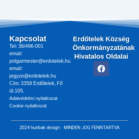
Kapcsolat
Erdőtelek Község
Tel: 36/496-001
Önkormányzatának
email:
Hivatalos Oldalai
polgarmester@erdotelek.hu
F
email:
a
jegyzo@erdotelek.hu
c
Cím: 3358 Erdőtelek, Fő
e
út 105.
b
Adatvédelmi nyilatkozat
o
Cookie nyilatkozat
o
k
2024 hunbak design - MINDEN JOG FENNTARTVA