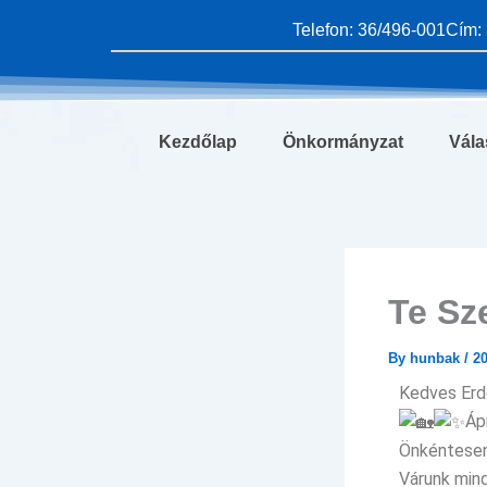
Skip
Telefon: 36/496-001
Cím: 
to
content
Kezdőlap
Önkormányzat
Vála
Te Sz
By
hunbak
/
20
Kedves Erd
Áp
Önkéntesen
Várunk mind