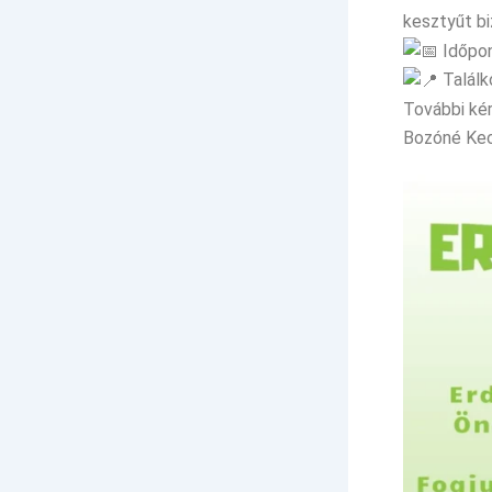
kesztyűt b
Időpont
Találk
További ké
Bozóné Ke