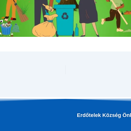
Erdőtelek Község Ön