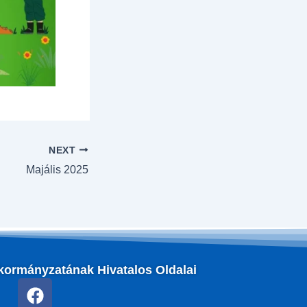
NEXT
Majális 2025
kormányzatának Hivatalos Oldalai
F
a