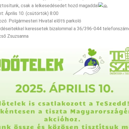
iztosítunk, csak a lelkesedésedet hozd magaddal
: Április 10. (csütörtök) 8:00
ozó: Polgármesteri Hivatal előtti parkoló
rdéseitekkel keressetek bizalommal a 36/396-044 telefonszám
cső Zsuzsanna