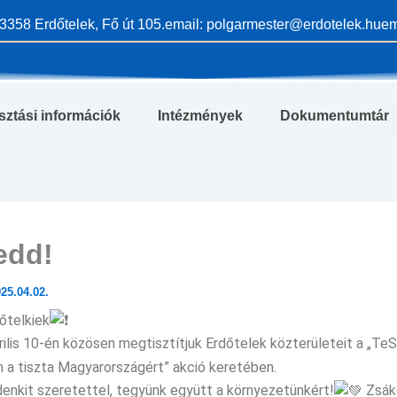
3358 Erdőtelek, Fő út 105.
email: polgarmester@erdotelek.hu
em
sztási információk
Intézmények
Dokumentumtár
edd!
25.04.02.
őtelkiek
rilis 10-én közösen megtisztítjuk Erdőtelek közterületeit a „Te
 a tiszta Magyarországért” akció keretében.
enkit szeretettel, tegyünk együtt a környezetünkért!
Zsák