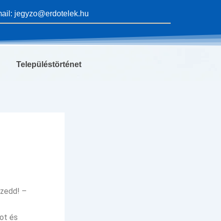
ail: jegyzo@erdotelek.hu
Településtörténet
Szedd! –
ot és