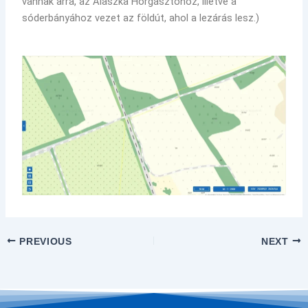
vannak arra, az Alaszka Horgásztóhoz, illetve a
sóderbányához vezet az földút, ahol a lezárás lesz.)
PREVIOUS
NEXT