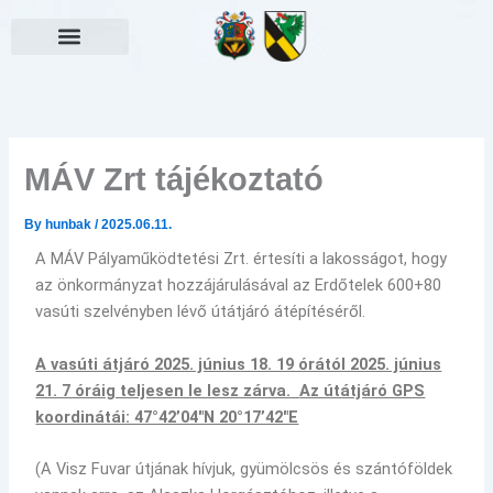
Skip
to
content
Választási információk
MÁV Zrt tájékoztató
By
hunbak
/
2025.06.11.
A MÁV Pályaműködtetési Zrt. értesíti a lakosságot, hogy
az önkormányzat hozzájárulásával az Erdőtelek 600+80
vasúti szelvényben lévő útátjáró átépítéséről.
A vasúti átjáró 2025. június 18. 19 órától 2025. június
21. 7 óráig teljesen le lesz zárva.
Az útátjáró GPS
koordinátái: 47°42’04″N 20°17’42″E
(A Visz Fuvar útjának hívjuk, gyümölcsös és szántóföldek