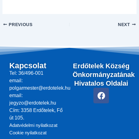
PREVIOUS
NEXT
Kapcsolat
Erdőtelek Község
Tel: 36/496-001
Önkormányzatának
email:
Hivatalos Oldalai
polgarmester@erdotelek.hu
F
email:
a
jegyzo@erdotelek.hu
c
Cím: 3358 Erdőtelek, Fő
e
út 105.
b
Adatvédelmi nyilatkozat
o
Cookie nyilatkozat
o