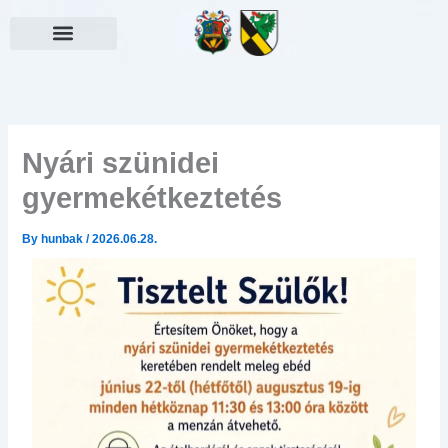
Skip
to
content
Választási információk
Nyári szünidei
gyermekétkeztetés
By
hunbak
/
2026.06.28.