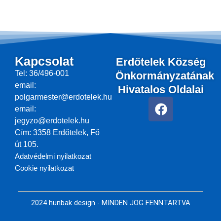
Kapcsolat
Erdőtelek Község
Tel: 36/496-001
Önkormányzatának
email:
Hivatalos Oldalai
polgarmester@erdotelek.hu
F
email:
a
jegyzo@erdotelek.hu
c
Cím: 3358 Erdőtelek, Fő
e
út 105.
b
Adatvédelmi nyilatkozat
o
Cookie nyilatkozat
o
k
2024 hunbak design - MINDEN JOG FENNTARTVA