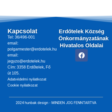
Kapcsolat
Erdőtelek Község
Tel: 36/496-001
Önkormányzatának
email:
Hivatalos Oldalai
polgarmester@erdotelek.hu
F
email:
a
jegyzo@erdotelek.hu
c
Cím: 3358 Erdőtelek, Fő
e
út 105.
b
Adatvédelmi nyilatkozat
o
Cookie nyilatkozat
o
k
2024 hunbak design - MINDEN JOG FENNTARTVA