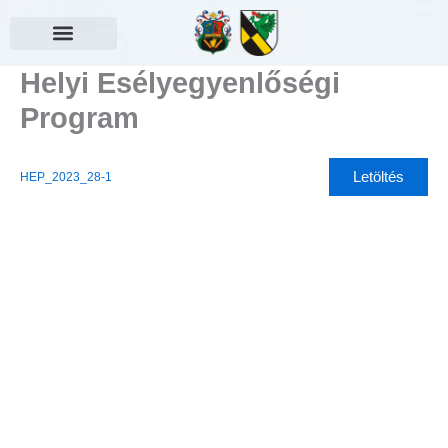
Skip
to
content
Választási információk
Helyi Esélyegyenlőségi
Program
Letöltés
HEP_2023_28-1