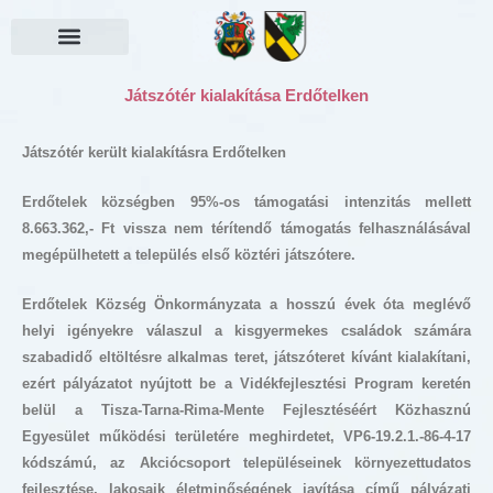
Skip
to
content
Választási információk
Játszótér kialakítása Erdőtelken
Játszótér került kialakításra Erdőtelken
Erdőtelek községben 95%-os támogatási intenzitás mellett
8.663.362,- Ft vissza nem térítendő támogatás felhasználásával
megépülhetett a település első köztéri játszótere.
Erdőtelek Község Önkormányzata a hosszú évek óta meglévő
helyi igényekre válaszul a kisgyermekes családok számára
szabadidő eltöltésre alkalmas teret, játszóteret kívánt kialakítani,
ezért pályázatot nyújtott be a Vidékfejlesztési Program keretén
belül a Tisza-Tarna-Rima-Mente Fejlesztéséért Közhasznú
Egyesület működési területére meghirdetet, VP6-19.2.1.-86-4-17
kódszámú, az Akciócsoport településeinek környezettudatos
fejlesztése, lakosaik életminőségének javítása című pályázati