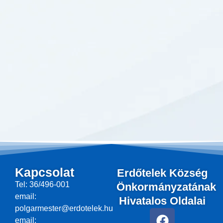
Kapcsolat
Erdőtelek Község
Tel: 36/496-001
Önkormányzatának
email:
Hivatalos Oldalai
polgarmester@erdotelek.hu
F
email: