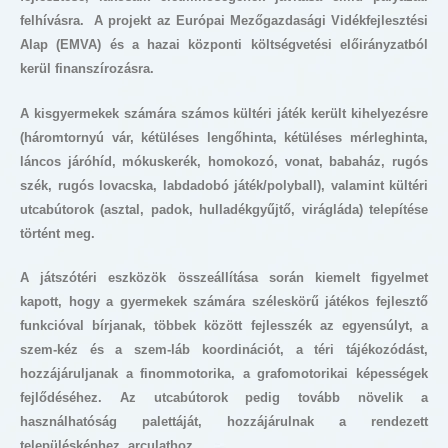
felhívásra. A projekt az Európai Mezőgazdasági Vidékfejlesztési
Alap (EMVA) és a hazai központi költségvetési előirányzatból
kerül finanszírozásra.
A kisgyermekek számára számos kültéri játék került kihelyezésre
(háromtornyú vár, kétüléses lengőhinta, kétüléses mérleghinta,
láncos járóhíd, mókuskerék, homokozó, vonat, babaház, rugós
szék, rugós lovacska, labdadobó játék/polyball), valamint kültéri
utcabútorok (asztal, padok, hulladékgyűjtő, virágláda) telepítése
történt meg.
A játszótéri eszközök összeállítása során kiemelt figyelmet
kapott, hogy a gyermekek számára széleskörű játékos fejlesztő
funkcióval bírjanak, többek között fejlesszék az egyensúlyt, a
szem-kéz és a szem-láb koordinációt, a téri tájékozódást,
hozzájáruljanak a finommotorika, a grafomotorikai képességek
fejlődéséhez. Az utcabútorok pedig tovább növelik a
használhatóság palettáját, hozzájárulnak a rendezett
településképhez, arculathoz.