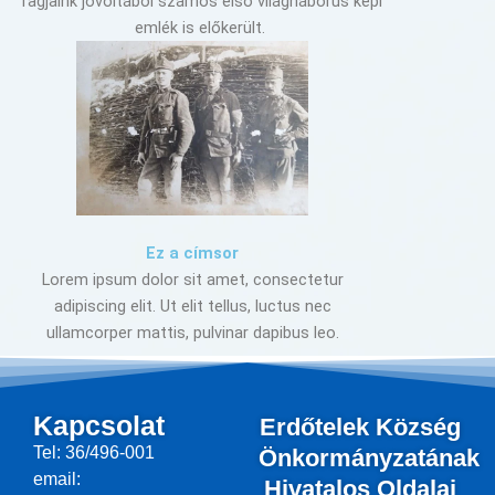
Tagjaink jóvoltából számos első világháborús képi
emlék is előkerült.
Ez a címsor
Lorem ipsum dolor sit amet, consectetur
adipiscing elit. Ut elit tellus, luctus nec
ullamcorper mattis, pulvinar dapibus leo.
Kapcsolat
Erdőtelek Község
Tel: 36/496-001
Önkormányzatának
email:
Hivatalos Oldalai