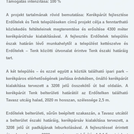
Támogatás intenzitása: 100 %
A projekt tartalmának rövid bemutatása: Kerékpárút fejlesztése
Erdőtelek és Tenk településeken című projekt célja a fenntartható
közlekedés feltételeinek megteremtése és erősítése 4300 méter
kerékpárút/sáv kialakításával. A fejlesztés Erdőtelek település
észak határán lévő munkahelytől a települést kettészelve és
Erdőtelek – Tenk közötti útvonalat érintve Tenk északi határáig
tart.
A két település – és ezzel együtt a köztük található ipari park –
kerékpáros elérhetőségének javítása érdekében, önálló kerékpárút
kialakítása tervezett a 3208 jelű összekötő út bal oldalán. A
kerékpárút Tenk belterületi határától az Erdőtelken található
Tavasz utcáig halad, 2020 m hosszan, szélessége 2,5 m.
Erdőtelek belterületi, sűrűn beépített szakaszán, a Tavasz utcától
a belterület északi határáig, kerékpársáv kialakítása tervezett, a
3208 jelű út padkájának leburkolásával. A fejlesztéssel érintett