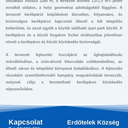
útszakasz hossza 2280 m, a tervezett bővítés 1,0-1,5 m-t jelent
mindkét oldalon, a helyi geometriai adottságoktól függően. A
tervezett kerékpárút kiépítésével közvetlen, folyamatos, és
biztonságos kerékpáros kapcsolat létesül a két település
belterülete, és ezzel együtt a köztük található ipari park között. A
kerékpáros és a közúti forgalom fizikai elválasztása jelentősen
növeli a kerékpáros és közúti közlekedés biztonságát.
A tervezett fejlesztés hozzájárul az éghajlatváltozás
mérsékléséhez, a szén-dioxid kibocsátás csökkentéséhez, az
élhető városi és települési környezet kialakításához. A fejlesztés
részeként szemléletformáló kampány megvalósítását tervezzük,
melynek célja a fenntartható kerékpáros közlekedés
népszerűsítése.
Kapcsolat
Erdőtelek Község