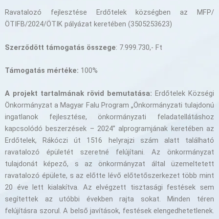
Ravatalozó fejlesztése Erdőtelek községben az MFP/
ÖTIFB/2024/ÖTIK pályázat keretében (3505253623)
Szerződött támogatás összege
: 7.999.730,- Ft
Támogatás mértéke:
100%
A projekt tartalmának rövid bemutatása:
Erdőtelek Községi
Önkormányzat a Magyar Falu Program „Önkormányzati tulajdonú
ingatlanok fejlesztése, önkormányzati feladatellátáshoz
kapcsolódó beszerzések – 2024” alprogramjának keretében az
Erdőtelek, Rákóczi út 1516 helyrajzi szám alatt található
ravatalozó épületét szeretné felújítani. Az önkormányzat
tulajdonát képező, s az önkormányzat által üzemeltetett
ravatalozó épülete, s az előtte lévő előtetőszerkezet több mint
20 éve lett kialakítva. Az elvégzett tisztasági festések sem
segítettek az utóbbi években rajta sokat. Minden téren
felújításra szorul. A belső javítások, festések elengedhetetlenek.