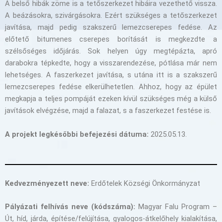
A belső hibák zöme is a tetőszerkezet hibáira vezethető vissza.
A beázásokra, szivárgásokra. Ezért szükséges a tetőszerkezet
javítása, majd pedig szakszerű lemezcserepes fedése. Az
előtető bitumenes cserepes borítását is megkezdte a
szélsőséges időjárás. Sok helyen úgy megtépázta, apró
darabokra tépkedte, hogy a visszarendezése, pótlása már nem
lehetséges. A faszerkezet javítása, s utána itt is a szakszerű
lemezcserepes fedése elkerülhetetlen. Ahhoz, hogy az épület
megkapja a teljes pompáját ezeken kívül szükséges még a külső
javítások elvégzése, majd a falazat, s a faszerkezet festése is.
A projekt legkésőbbi befejezési dátuma:
2025.05.13.
Kedvezményezett neve:
Erdőtelek Községi Önkormányzat
Pályázati felhívás neve (kódszáma):
Magyar Falu Program –
Út, híd, járda, építése/felújítása, gyalogos-átkelőhely kialakítása,