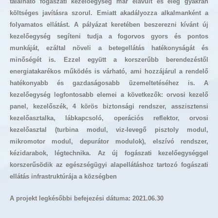
található fogászati kezelőegység már elavult és elég gyakran
költséges javításra szorul. Emiatt akadályozza alkalmanként a
folyamatos ellátást. A pályázat keretében beszerezni kívánt új
kezelőegység segíteni tudja a fogorvos gyors és pontos
munkáját, ezáltal növeli a betegellátás hatékonyságát és
minőségét is. Ezzel együtt a korszerűbb berendezéstől
energiatakarékos működés is várható, ami hozzájárul a rendelő
hatékonyabb és gazdaságosabb üzemeltetéséhez is. A
kezelőegység legfontosabb elemei a következők: orvosi kezelő
panel, kezelőszék, 4 körös biztonsági rendszer, asszisztensi
kezelőasztalka, lábkapcsoló, operációs reflektor, orvosi
kezelőasztal (turbina modul, viz-levegő pisztoly modul,
mikromotor modul, depurátor modulok), elszívó rendszer,
kézidarabok, légtechnika. Az új fogászati kezelőegységgel
korszerűsödik az egészségügyi alapellátáshoz tartozó fogászati
ellátás infrastruktúrája a községben
A projekt legkésőbbi befejezési dátuma: 2021.06.30