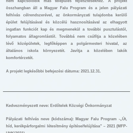
nem kapcsolódik más település fejlesztésekhez. A projekt
összhangban áll a Magyar Falu Program és a jelen pályázati
felhívás célrendszerével, az önkormányzati tulajdonba kerülő
épület felújításával és közcélú hasznosításával az elhagyott
ingatlan funkciót kap és megmenekül a további pusztulástól,
folyamatos állagromlástól. Továbbá nem csúfítja a közelében
lévő középületek, legfőképpen a polgármesteri hivatal, az
általános iskola környezetét. Javítja a közelében lakók
komfortérzetét.
A projekt legkésőbbi befejezési dátuma: 2021.12.31.
Kedvezményezett neve: Erdőtelek Községi Önkormányzat
Pályázati felhívás neve (kódszáma): Magyar Falu Program -„Út,
híd, kerékpárforgalmi létesítmény építése/felújítása” – 2021 (MFP-