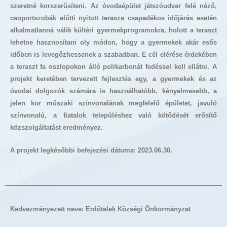
szeretné korszerűsíteni. Az óvodaépület játszóudvar felé néző,
csoportszobák előtti nyitott terasza csapadékos időjárás esetén
alkalmatlanná válik kültéri gyermekprogramokra, holott a teraszt
lehetne hasznosítani oly módon, hogy a gyermekek akár esős
időben is levegőzhessenek a szabadban. E cél elérése érdekében
a teraszt fa oszlopokon álló polikarbonát fedéssel kell ellátni. A
projekt keretében tervezett fejlesztés egy, a gyermekek és az
óvodai dolgozók számára is használhatóbb, kényelmesebb, a
jelen kor műszaki színvonalának megfelelő épületet, javuló
színvonalú, a fiatalok településhez való kötődését erősítő
közszolgáltatást eredményez.
A projekt legkésőbbi befejezési dátuma: 2023.06.30.
Kedvezményezett neve: Erdőtelek Községi Önkormányzat