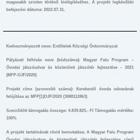
magasabb szinten történő kielégítéséhez. A projekt legkésőbbi
befejezési dátuma: 2022.07.31.
Kedvezményezett neve: Erdőtelek Községi Önkormányzat
Pályázati felhívás neve (kódszáma): Magyar Falu Program –
Óvodai játszóudvar és közterületi játszótér fejlesztése – 2021
(MFP-OJF/2020)
Projekt címe (azonosító száma):
Kerekerdő óvoda udvarának
felújítása az MFP[1]OJF/2020 (3088112863)
Szerződött támogatás összege: 4.839.825,- Ft Támogatás mértéke:
100%
A projekt tartalmának rövid bemutatása: A Magyar Falu Program
Óvodai játszóudvar és közterületi játszótér fejlesztése című