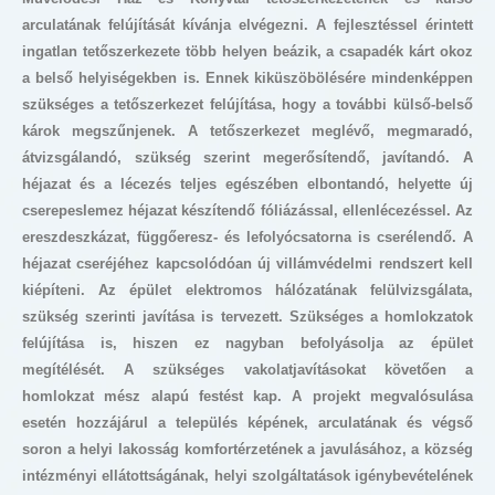
arculatának felújítását kívánja elvégezni. A fejlesztéssel érintett
ingatlan tetőszerkezete több helyen beázik, a csapadék kárt okoz
a belső helyiségekben is. Ennek kiküszöbölésére mindenképpen
szükséges a tetőszerkezet felújítása, hogy a további külső-belső
károk megszűnjenek. A tetőszerkezet meglévő, megmaradó,
átvizsgálandó, szükség szerint megerősítendő, javítandó. A
héjazat és a lécezés teljes egészében elbontandó, helyette új
cserepeslemez héjazat készítendő fóliázással, ellenlécezéssel. Az
ereszdeszkázat, függőeresz- és lefolyócsatorna is cserélendő. A
héjazat cseréjéhez kapcsolódóan új villámvédelmi rendszert kell
kiépíteni. Az épület elektromos hálózatának felülvizsgálata,
szükség szerinti javítása is tervezett. Szükséges a homlokzatok
felújítása is, hiszen ez nagyban befolyásolja az épület
megítélését. A szükséges vakolatjavításokat követően a
homlokzat mész alapú festést kap. A projekt megvalósulása
esetén hozzájárul a település képének, arculatának és végső
soron a helyi lakosság komfortérzetének a javulásához, a község
intézményi ellátottságának, helyi szolgáltatások igénybevételének