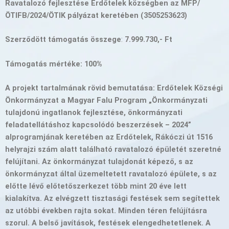
Ravatalozó fejlesztése Erdőtelek községben az MFP/
ÖTIFB/2024/ÖTIK pályázat keretében (3505253623)
Szerződött támogatás összege
:
7.999.730,- Ft
Támogatás mértéke:
100%
A projekt tartalmának rövid bemutatása: Erdőtelek Községi
Önkormányzat a Magyar Falu Program „Önkormányzati
tulajdonú ingatlanok fejlesztése, önkormányzati
feladatellátáshoz kapcsolódó beszerzések – 2024”
alprogramjának keretében az Erdőtelek, Rákóczi út 1516
helyrajzi szám alatt található ravatalozó épületét szeretné
felújítani. Az önkormányzat tulajdonát képező, s az
önkormányzat által üzemeltetett ravatalozó épülete, s az
előtte lévő előtetőszerkezet több mint 20 éve lett
kialakítva. Az elvégzett tisztasági festések sem segítettek
az utóbbi években rajta sokat. Minden téren felújításra
szorul. A belső javítások, festések elengedhetetlenek. A