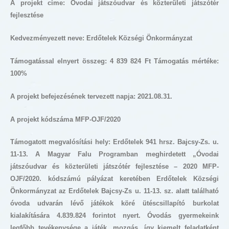
A projekt címe:
Óvodai játszóudvar és közterületi játszótér
fejlesztése
Kedvezményezett neve: Erdőtelek Községi Önkormányzat
Támogatással elnyert összeg: 4 839 824 Ft Támogatás mértéke:
100%
A projekt befejezésének tervezett napja: 2021.08.31.
A projekt kódszáma MFP-OJF/2020
Támogatott megvalósítási hely: Erdőtelek 941 hrsz. Bajcsy-Zs. u.
11-13. A Magyar Falu Programban meghirdetett „Óvodai
játszóudvar és közterületi játszótér fejlesztése – 2020 MFP-
OJF/2020. kódszámú pályázat keretében Erdőtelek Községi
Önkormányzat az Erdőtelek Bajcsy-Zs u. 11-13. sz. alatt található
óvoda udvarán lévő játékok köré ütéscsillapító burkolat
kialakítására 4.839.824 forintot nyert. Óvodás gyermekeink
legfőbb tevékenysége a játék, mozgás, így kiemelt feladatként