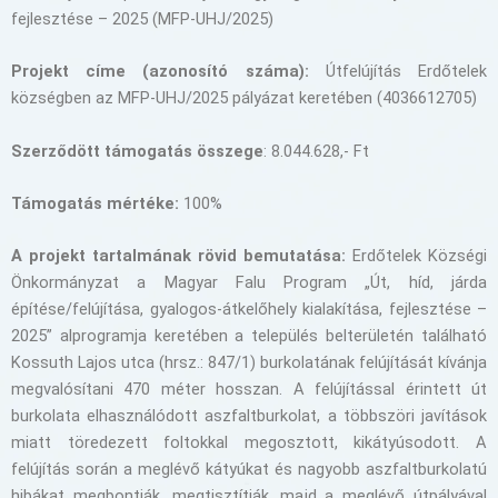
fejlesztése – 2025 (MFP-UHJ/2025)
Projekt címe (azonosító száma):
Útfelújítás Erdőtelek
községben az MFP-UHJ/2025 pályázat keretében (4036612705)
Szerződött támogatás összege
: 8.044.628,- Ft
Támogatás mértéke:
100%
A projekt tartalmának rövid bemutatása:
Erdőtelek Községi
Önkormányzat a Magyar Falu Program „Út, híd, járda
építése/felújítása, gyalogos-átkelőhely kialakítása, fejlesztése –
2025” alprogramja keretében a település belterületén található
Kossuth Lajos utca (hrsz.: 847/1) burkolatának felújítását kívánja
megvalósítani 470 méter hosszan. A felújítással érintett út
burkolata elhasználódott aszfaltburkolat, a többszöri javítások
miatt töredezett foltokkal megosztott, kikátyúsodott. A
felújítás során a meglévő kátyúkat és nagyobb aszfaltburkolatú
hibákat megbontják, megtisztítják, majd a meglévő útpályával