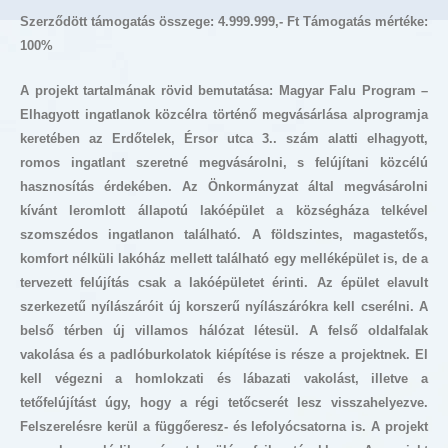
Szerződött támogatás összege: 4.999.999,- Ft Támogatás mértéke:
100%
A projekt tartalmának rövid bemutatása: Magyar Falu Program –
Elhagyott ingatlanok közcélra történő megvásárlása alprogramja
keretében az Erdőtelek, Érsor utca 3.. szám alatti elhagyott,
romos ingatlant szeretné megvásárolni, s felújítani közcélú
hasznosítás érdekében. Az Önkormányzat által megvásárolni
kívánt leromlott állapotú lakóépület a községháza telkével
szomszédos ingatlanon található. A földszintes, magastetős,
komfort nélküli lakóház mellett található egy melléképület is, de a
tervezett felújítás csak a lakóépületet érinti. Az épület elavult
szerkezetű nyílászáróit új korszerű nyílászárókra kell cserélni. A
belső térben új villamos hálózat létesül. A felső oldalfalak
vakolása és a padlóburkolatok kiépítése is része a projektnek. El
kell végezni a homlokzati és lábazati vakolást, illetve a
tetőfelújítást úgy, hogy a régi tetőcserét lesz visszahelyezve.
Felszerelésre kerül a függőeresz- és lefolyócsatorna is. A projekt