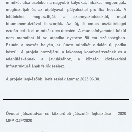
mindkét utca esetében a nagyobb kátyúkat, hibákat megbontják,
megtisztítják és az útpályával, pályatesttel profilba hozzák. A
felületeket megtisztítják a szennyeződésektől, majd
bitumenemulzióval felszórják. Az új, 5 cm-es aszfaltréteget
ezután terítik el mindkét utca úttestén. A munkafolyamatok közül
nem maradhat ki az útpadka nyesése 50 cm szélességben.
Ezután a nyesés helyén, az úttest mindkét oldalán új padka
készül. A projekt hozzájárul a lakosság komfortérzetének és a
településképnek a javulásához, a község közlekedési
infrastruktúrájának fejlődéséhez.
A projekt legkésőbbi befejezési dátuma: 2023.06.30.
Óvodai játszóudvar és közterületi játszótér fejlesztése – 2020
MFP-OJF/2020