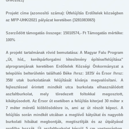
UHK/2021)
Projekt címe (azonosító száma):
Útfelújítás Erdőtelek községben
az MFP-UHK/2021 pályázat keretében (3281083065)
Szerződött támogatás összege: 15010574,- Ft Támogatás mértéke:
100%
A projekt tartalmának rövid bemutatása: A Magyar Falu Program
„Út, híd,, kerékpárforgalmi létesítmény építése/felújítása”
alprogramjának keretében Erdőtelek Községi Önkormányzat a
település belterületén található Béke /hrsz: 1835/ és Érsor /hrsz:
358/ utak burkolatának felújítását kívánja megvalósítani. A
fejlesztéssel érintett mindkét utca burkolata elhasználódott
aszfaltburkolat, mely töredezett foltokkal megosztott,
kikátyúsodott. Az Érsor út esetében a felújítás kiterjed 30 méter x
7 méter méretű kiöblösödésre is, ami az út részét képezi. A
felújítás során mindkét utcában a meglévő kátyúkat és nagyobb
burkolati hibákat megbontják, megtisztítják és az útpályával
profilba hozzák. Új aszfaltburkolat készül 5 cm vastagságban,