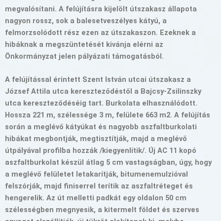
megvalósítani. A felújításra kijelölt útszakasz állapota
nagyon rossz, sok a balesetveszélyes kátyú, a
felmorzsolódott rész ezen az útszakaszon. Ezeknek a
hibáknak a megszüntetését kivánja elérni az
Önkormányzat jelen pályázati támogatásból.
A felújítással érintett Szent István utcai útszakasz a
József Attila utca kereszteződéstől a Bajcsy-Zsilinszky
utca kereszteződéséig tart. Burkolata elhasználódott.
Hossza 221 m, szélessége 3 m, felülete 663 m2. A felújítás
során a meglévő kátyúkat és nagyobb aszfaltburkolati
hibákat megbontják, megtisztítják, majd a meglévő
útpályával profilba hozzák /kiegyenlítik/. Új AC 11 kopó
aszfaltburkolat készül átlag 5 cm vastagságban, úgy, hogy
a meglévő felületet letakarítják, bitumenemulzióval
felszórják, majd finiserrel terítik az aszfaltréteget és
hengerelik. Az út melletti padkát egy oldalon 50 cm
szélességben megnyesik, a kitermelt földet és szerves