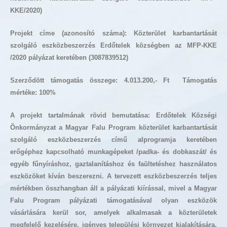
KKE/2020)
Projekt címe (azonosító száma):
Közterület karbantartását
szolgáló eszközbeszerzés Erdőtelek községben az MFP-KKE
/2020 pályázat keretében (3087839512)
Szerződött támogatás összege: 4.013.200,- Ft Támogatás
mértéke: 100%
A projekt tartalmának rövid bemutatása: Erdőtelek Községi
Önkormányzat a Magyar Falu Program közterület karbantartását
szolgáló eszközbeszerzés című alprogramja keretében
erőgéphez kapcsolható munkagépeket /padka- és dobkaszát/ és
egyéb fűnyíráshoz, gaztalanításhoz és faültetéshez használatos
eszközöket kíván beszerezni. A tervezett eszközbeszerzés teljes
mértékben összhangban áll a pályázati kiírással, mivel a Magyar
Falu Program pályázati támogatásával olyan eszközök
vásárlására kerül sor, amelyek alkalmasak a közterületek
megfelelő kezelésére, igényes települési környezet kialakítására.