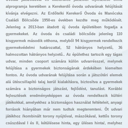
alprogramja keretében a Kerekerdő óvoda udvarának felújítását
kívánja elvégezni. Az Erdőtelki Kerekerő Óvoda és Manócska
Családi Bölcsőde 1950-es években kezdte meg működését.
Jelenleg a 2013-ban átadott új óvoda épületében fogadja a
gyermekeket. Az óvoda és családi bölcsőde jelenleg 110
kisgyermek második otthona, melyből 94 kisgyermek rendelkezik
gyermekvédelmi határozattal, 52 hátrányos helyzetű, 36
halmozottan hátrányos helyzetű.. Az épülethez tartozik egy tágas
udvar, minden csoport számára külön udvarrésszel, melynek
felújítása a gyermekek biztonságának érdekében kiemelten
fontos. Az óvoda udvarának felújítása során a játszótéri elemek
alá ütéscsillapító talaj kerül kialakításra, biztosítva a gyermekek
számára a biztonságos játszást, fejlődést, tanulást. Korábbi
fejlesztések eredményeképpen az óvoda rendelkezik kültéri
játékokkal, amelyekhez a biztonságos használat feltételeit, anyagi
források hiányában már nem tudtuk megteremteni. Öt udvari
játékhoz /kombinált torony nyújtóval, mászókával, kettős torony
csúszdával I és II, kétülésese hinta, egy üléses hinta/, melyhez