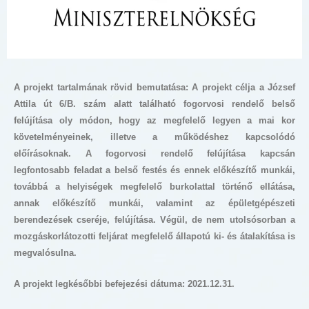
A projekt tartalmának rövid bemutatása: A projekt célja a József
Attila út 6/B. szám alatt található fogorvosi rendelő belső
felújítása oly módon, hogy az megfelelő legyen a mai kor
követelményeinek, illetve a működéshez kapcsolódó
előírásoknak. A fogorvosi rendelő felújítása kapcsán
legfontosabb feladat a belső festés és ennek előkészítő munkái,
továbbá a helyiségek megfelelő burkolattal történő ellátása,
annak előkészítő munkái, valamint az épületgépészeti
berendezések cseréje, felújítása. Végül, de nem utolsósorban a
mozgáskorlátozotti feljárat megfelelő állapotú ki- és átalakítása is
megvalósulna.
A projekt legkésőbbi befejezési dátuma: 2021.12.31.