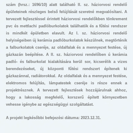
szám (hrsz.: 1696/10) alatt található II. sz. háziorvosi rendelő
épületeinek részleges belső felújítását szeretné megvalósítani. A
tervezett fejlesztéssel érintett háziorvosi rendelőkben tönkrement
pvc és mettlachi padlóburkolatok találhatók és a fűtési rendszer
is mindkét épületben elavult. Az I. sz. háziorvosi rendelő
helyiségeiben új kerámia padlóburkolatok készülnek, megtörténik
a falburkolatok cseréje, az oldalfalak és a mennyezet festése, új
gázkazán beépítése. A II. sz. háziorvosi rendelőben ú kerámia
padló- és falburkolat kialakítására kerül sor, kicserélik a vizes
berendezéseket, új központi fűtési rendszert építenek ki
gázkazánnal, radiátorokkal. Az oldalfalak és a mennyezet festése,
elektromos felújítás, lámpatestek cseréje is része ennek a
projektrésznek. A tervezett fejlesztések hozzájárulnak ahhoz,
hogy a lakosság megfelelő, korszerű épített környezetben
vehesse igénybe az egészségügyi szolgáltatást.
A projekt legkésőbbi befejezési dátuma: 2023.12.31.