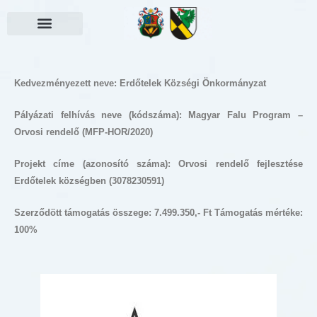
Skip
to
content
Választási információk
Kedvezményezett neve: Erdőtelek Községi Önkormányzat
Pályázati felhívás neve (kódszáma): Magyar Falu Program –
Orvosi rendelő (MFP-HOR/2020)
Projekt címe (azonosító száma):
Orvosi rendelő fejlesztése
Erdőtelek községben (3078230591)
Szerződött támogatás összege: 7.499.350,- Ft Támogatás mértéke:
100%