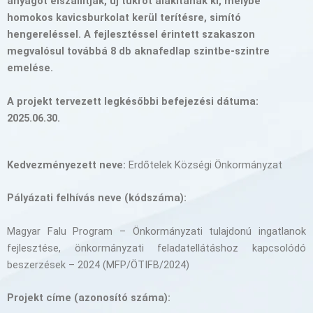
anyagot elszállítják, új tükröt alakítanak ki, melybe
homokos kavicsburkolat kerül terítésre, simító
hengereléssel. A fejlesztéssel érintett szakaszon
megvalósul továbbá 8 db aknafedlap szintbe-szintre
emelése.
A projekt tervezett legkésőbbi befejezési dátuma:
2025.06.30.
Kedvezményezett neve:
Erdőtelek Községi Önkormányzat
Pályázati felhívás neve (kódszáma):
Magyar Falu Program – Önkormányzati tulajdonú ingatlanok
fejlesztése, önkormányzati feladatellátáshoz kapcsolódó
beszerzések – 2024 (MFP/ÖTIFB/2024)
Projekt címe (azonosító száma):