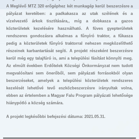
A Meglévő MTZ 320 erőgéphez két munkagép kerül beszerzésre a
pályázat keretében: a padkakasza az utak szélének és a
vízelvezető árkok tisztítására,, míg a dobkasza a gazos
közterületek kezelésére használható. A füves gyepterületek
rendszeres gondozásra alkalmas a fűnyíró traktor, a fűkasza
pedig a közterületek fűnyíró traktorral nehezen megközelíthető
részeinek karbantartását segíti. A projekt részeként beszerzésre
kerül még egy talajfúró is, ami a települési fásítást könnyíti meg.
Az elmúlt években Erdőtelek Községi Önkormányzat nem tudott
megvalósítani sem önerőből, sem pályázati forrásokból olyan
beszerzéseket, amelyek a települési közterületek rendszeres
kezelését lehetővé tevő eszközbeszerzésre irányultak volna,
ebben az értelemben a Magyar Falu Program pályázati lehetősége
hiánypótló a község számára.
A projekt legkésőbbi befejezési dátuma: 2021.05.31.