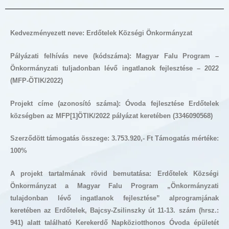
Kedvezményezett neve: Erdőtelek Községi Önkormányzat
Pályázati felhívás neve (kódszáma): Magyar Falu Program –
Önkormányzati tuljadonban lévő ingatlanok fejlesztése – 2022
(MFP-ÖTIK/2022)
Projekt címe (azonosító száma):
Óvoda fejlesztése Erdőtelek
községben az MFP[1]ÖTIK/2022 pályázat keretében (3346090568)
Szerződött támogatás összege: 3.753.920,- Ft Támogatás mértéke:
100%
A projekt tartalmának rövid bemutatása: Erdőtelek Községi
Önkormányzat a Magyar Falu Program „Önkormányzati
tulajdonban lévő ingatlanok fejlesztése” alprogramjának
keretében az Erdőtelek, Bajcsy-Zsilinszky út 11-13. szám (hrsz.:
941) alatt található Kerekerdő Napköziotthonos Óvoda épületét