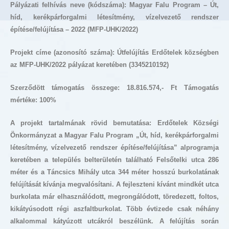
Pályázati felhívás neve (kódszáma): Magyar Falu Program – Út,
híd, kerékpárforgalmi létesítmény, vízelvezető rendszer
építése/felújítása – 2022 (MFP-UHK/2022)
Projekt címe (azonosító száma):
Útfelújítás Erdőtelek községben
az MFP-UHK/2022 pályázat keretében (3345210192)
Szerződött támogatás összege: 18.816.574,- Ft Támogatás
mértéke: 100%
A projekt tartalmának rövid bemutatása: Erdőtelek Községi
Önkormányzat a Magyar Falu Program „Út, híd, kerékpárforgalmi
létesítmény, vízelvezető rendszer építése/felújítása” alprogramja
keretében a település belterületén található Felsőtelki utca 286
méter és a Táncsics Mihály utca 344 méter hosszú burkolatának
felújítását kívánja megvalósítani. A fejleszteni kívánt mindkét utca
burkolata már elhasználódott, megrongálódott, töredezett, foltos,
kikátyúsodott régi aszfaltburkolat. Több évtizede csak néhány
alkalommal kátyúzott utcákról beszélünk. A felújítás során