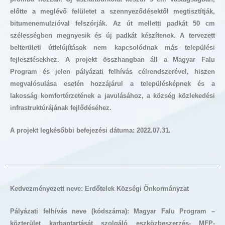
előtte a meglévő felületet a szennyeződésektől megtisztítják,
bitumenemulzióval felszórják. Az út melletti padkát 50 cm
szélességben megnyesik és új padkát készítenek. A tervezett
belterületi útfelújítások nem kapcsolódnak más települési
fejlesztésekhez. A projekt összhangban áll a Magyar Falu
Program és jelen pályázati felhívás célrendszerével, hiszen
megvalósulása esetén hozzájárul a településképnek és a
lakosság komfortérzetének a javulásához, a község közlekedési
infrastruktúrájának fejlődéséhez.
A projekt legkésőbbi befejezési dátuma: 2022.07.31.
Kedvezményezett neve: Erdőtelek Községi Önkormányzat
Pályázati felhívás neve (kódszáma): Magyar Falu Program –
közterület karbantartását szolgáló eszközbeszerzés- MFP-