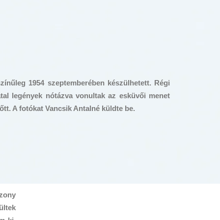
színűleg 1954 szeptemberében készülhetett. Régi
atal legények nótázva vonultak az esküvői menet
tt. A fotókat Vancsik Antalné küldte be.
szony
ültek