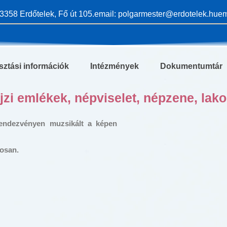
3358 Erdőtelek, Fő út 105.
email: polgarmester@erdotelek.hu
em
sztási információk
Intézmények
Dokumentumtár
jzi emlékek, népviselet, népzene, lak
rendezvényen muzsikált a képen
tosan.