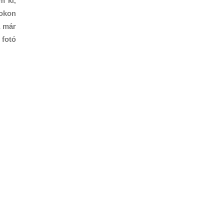
m ki,
rokon
a már
 fotó