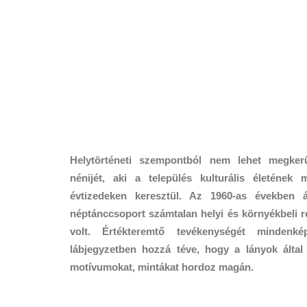
Helytörténeti szempontból nem lehet megker
nénijét, aki a település kulturális életének 
évtizedeken keresztül. Az 1960-as években ált
néptánccsoport számtalan helyi és környékbeli r
volt. Értékteremtő tevékenységét mindenk
lábjegyzetben hozzá téve, hogy a lányok által 
motívumokat, mintákat hordoz magán.