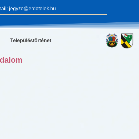
ail: jegyzo@erdotelek.hu
Településtörténet
odalom