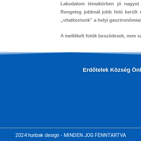
Lakodalom témakörben jó nagyot „
Rengeteg jobbnál jobb fotó került e
„vitatkoztunk” a helyi gasztronómia
A mellékelt fotók beszédesek, nem 
Erdőtelek Község Ön
2024 hunbak design - MINDEN JOG FENNTARTVA