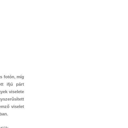
s fotón, míg
t ifjú párt
yek viselete
szerűsített
emző viselet
ban.