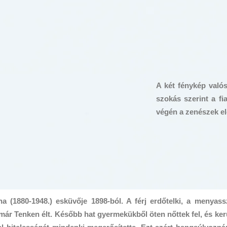
A két fénykép való
szokás szerint a fi
végén a zenészek elő
a (1880-1948.) esküvője 1898-ból. A férj erdőtelki, a menyas
már Tenken élt. Később hat gyermekükből öten nőttek fel, és ker