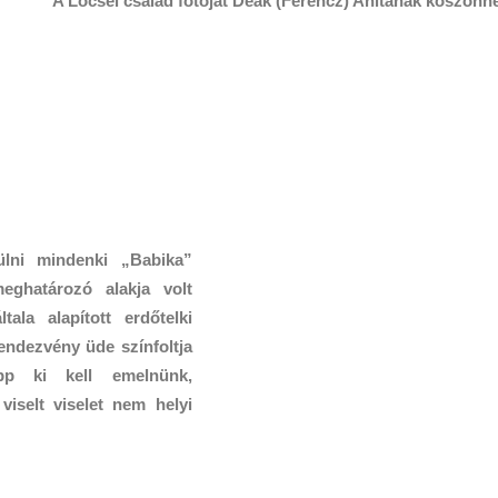
A Lőcsei család fotóját Deák (Ferencz) Anitának köszönhe
ülni mindenki „Babika”
meghatározó alakja volt
ala alapított erdőtelki
endezvény üde színfoltja
épp ki kell emelnünk,
viselt viselet nem helyi