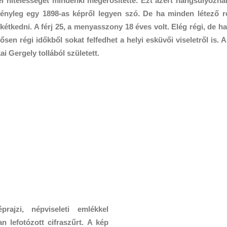
l hitelességét mindenki megerősítette. Ezt azért hangsúlyozná
ényleg egy 1898-as képről legyen szó. De ha minden létező 
étkedni. A férj 25, a menyasszony 18 éves volt. Elég régi, de h
ősen régi időkből sokat felfedhet a helyi esküvői viseletről is. A
ai Gergely tollából született.
ajzi, népviseleti emlékkel
n lefotózott cifraszűrt. A kép