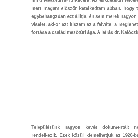
mind Mezőtúrra-Túrkevére. Az esküvőkori felvéte
mert magam először kételkedtem abban, hogy t
egybehangzóan ezt állítja, én sem merek nagyon k
viselet, akkor azt hiszem ez a felvétel a meglehet
forrása a család mezőtúri ága. A leírás dr. Kalóczk
Településünk nagyon kevés dokumentált népr
rendelkezik. Ezek közül kiemelhetjük az 1928-ba