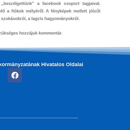
beszélgettünk” a facebook csoport tagjaival.
lő a fiókok mélyéről. A fényképek mellett jóízűt
i szokásokról, a lagzis hagyományokról.
szükséges hozzájuk kommentár.
kormányzatának Hivatalos Oldalai
F
a
c
e
b
o
o
k