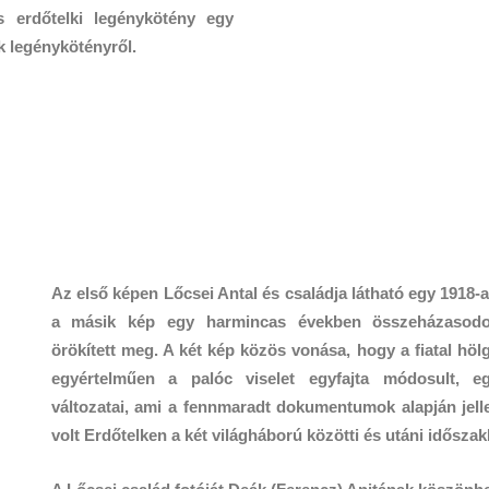
s erdőtelki legénykötény egy
 legénykötényről.
Az első képen Lőcsei Antal és családja látható egy 1918-a
a másik kép egy harmincas években összeházasodot
örökített meg. A két kép közös vonása, hogy a fiatal hölg
egyértelműen a palóc viselet egyfajta módosult, egy
változatai, ami a fennmaradt dokumentumok alapján jell
volt Erdőtelken a két világháború közötti és utáni időszak