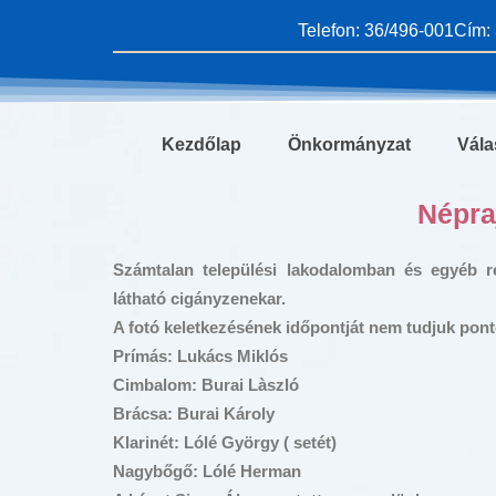
Skip
Telefon: 36/496-001
Cím: 
to
content
Kezdőlap
Önkormányzat
Vála
Népra
Számtalan települési lakodalomban és egyéb 
látható cigányzenekar.
A fotó keletkezésének időpontját nem tudjuk pon
Prímás: Lukács Miklós
Cimbalom: Burai Làszló
Brácsa: Burai Károly
Klarinét: Lólé György ( setét)
Nagybőgő: Lólé Herman